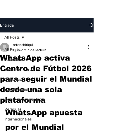
Entrada
All Posts
retenchiriqui
All Posts
1 jun
2 min de lectura
WhatsApp activa
Judiciales
Centro de Fútbol 2026
Bocas del Toro
para seguir el Mundial
Deportes
desde una sola
Entretenimiento
plataforma
Comarca Ngäbe-Buglé
Veraguas
WhatsApp apuesta 
Internacionales
por el Mundial 