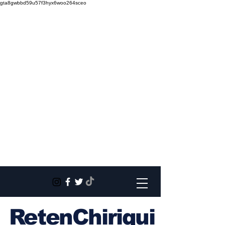
gta8gwbbd59u57f3hyx6woo264sceo
RetenChiriqui