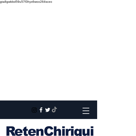
gta8gwbbd59u57f3hyx6woo264sceo
RetenChiriqui