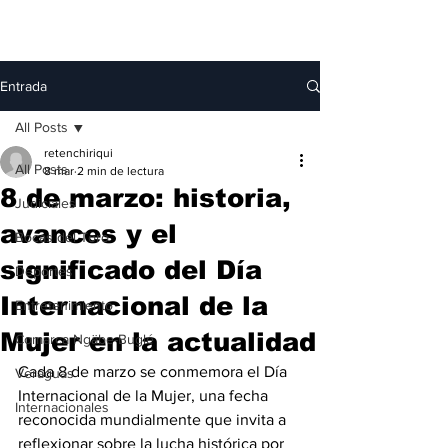
Entrada
All Posts
retenchiriqui
All Posts
8 mar
2 min de lectura
8 de marzo: historia,
Judiciales
avances y el
Bocas del Toro
significado del Día
Deportes
Internacional de la
Entretenimiento
Mujer en la actualidad
Comarca Ngäbe-Buglé
Cada 8 de marzo se conmemora el Día 
Veraguas
Internacional de la Mujer, una fecha 
Internacionales
reconocida mundialmente que invita a 
reflexionar sobre la lucha histórica por 