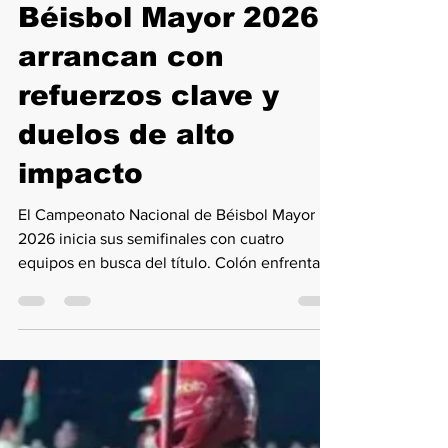
12 abr
1 min de lectura
Semifinales del
Béisbol Mayor 2026
arrancan con
refuerzos clave y
duelos de alto
impacto
El Campeonato Nacional de Béisbol Mayor
2026 inicia sus semifinales con cuatro
equipos en busca del título. Colón enfrentará
a Bocas del Toro, mientras que Chiriquí se
medirá a Panamá Oeste en series al mejor de
siete partidos. Con refuerzos estratégicos y
duelos de alta intensidad, la competencia