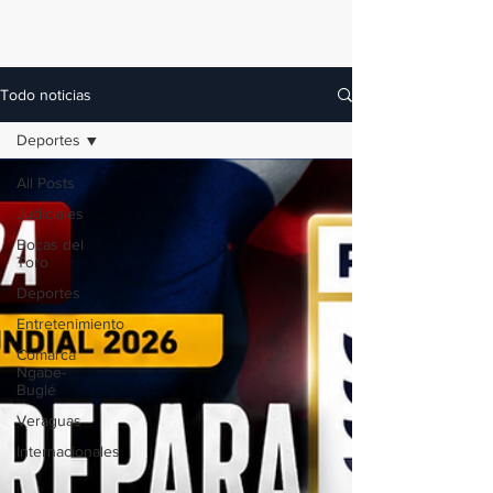
Todo noticias
Deportes
All Posts
Judiciales
Bocas del
Toro
Deportes
Entretenimiento
Comarca
Ngäbe-
Buglé
Veraguas
Internacionales