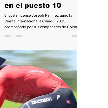
Costa Rica vuelve a
dominar la Vuelta a
Chiriquí y Panamá
queda rezagada: el
mejor local terminó
en el puesto 10
El costarricense Joseph Ramírez ganó la
Vuelta Internacional a Chiriquí 2025,
acompañado por sus compañeros de Colono
Bikestation. El mejor panameño finalizó en el
décimo puesto, evidenciando el bajo
rendimiento nacional pese a una
organización impecable. La hegemonía
costarricense volvió a marcar la competencia.