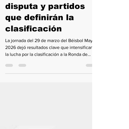
Jornada clave en el
Béisbol Mayor:
resultados,
posiciones en
disputa y partidos
que definirán la
clasificación
La jornada del 29 de marzo del Béisbol Mayor
2026 dejó resultados clave que intensifican
la lucha por la clasificación a la Ronda de
Ocho. Chiriquí ganó 1-0, Herrera y Darién
sumaron victorias importantes, mientras la
tabla se mantiene cerrada. El torneo continúa
con partidos decisivos este 30 de marzo.