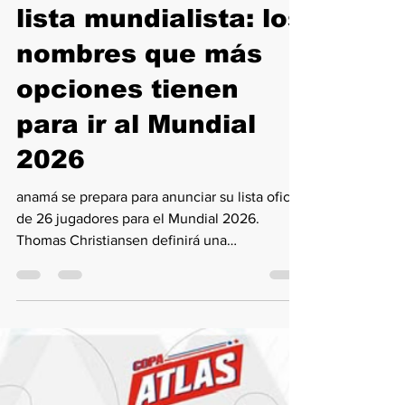
Panamá afina su
lista mundialista: los
nombres que más
opciones tienen
para ir al Mundial
2026
anamá se prepara para anunciar su lista oficial
de 26 jugadores para el Mundial 2026.
Thomas Christiansen definirá una
convocatoria que combina experiencia,
liderazgo y juventud, con figuras como
Carrasquilla, Godoy, Ismael Díaz, Waterman,
Murillo y posibles sorpresas como Kadir
Barría.