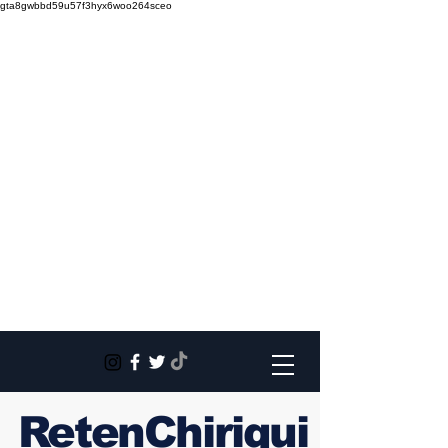
gta8gwbbd59u57f3hyx6woo264sceo
RetenChiriqui