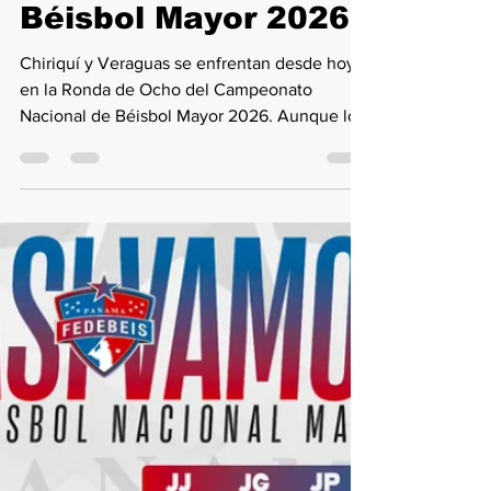
arrancan batalla
decisiva por las
semifinales del
Béisbol Mayor 2026
Chiriquí y Veraguas se enfrentan desde hoy
en la Ronda de Ocho del Campeonato
Nacional de Béisbol Mayor 2026. Aunque los
chiricanos dominaron en la fase regular, la
serie inicia desde cero y definirá a uno de los
semifinalistas. El primer partido se jugará en
el estadio Kenny Serracín.