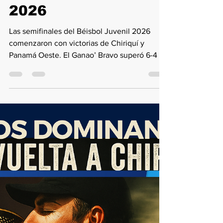
10 feb
2 min de lectura
Chiriquí y Panamá
Oeste toman ventaja
en las semifinales
del Béisbol Juvenil
2026
Las semifinales del Béisbol Juvenil 2026
comenzaron con victorias de Chiriquí y
Panamá Oeste. El Ganao’ Bravo superó 6-4 a
Coclé, mientras que los Vaqueros dominaron
10-2 a Panamá Metro, tomando ventaja 1-0 en
sus respectivas series.