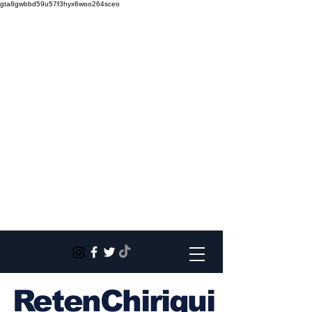
gta8gwbbd59u57f3hyx6woo264sceo
RetenChiriqui