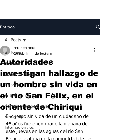
Entrada
All Posts
retenchiriqui
All Posts
26 feb
1 min de lectura
Autoridades
Judiciales
investigan hallazgo de
Bocas del Toro
un hombre sin vida en
Deportes
el río San Félix, en el
Entretenimiento
oriente de Chiriquí
Comarca Ngäbe-Buglé
El cuerpo sin vida de un ciudadano de 
Veraguas
46 años fue encontrado la mañana de 
Internacionales
este jueves en las aguas del río San 
Félix, a la altura de la comunidad de Las 