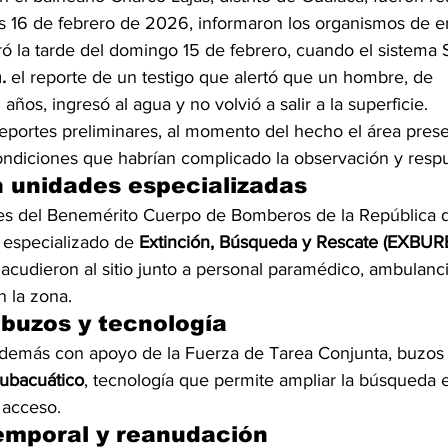
s 16 de febrero de 2026, informaron los organismos de 
tró la tarde del domingo 15 de febrero, cuando el sistema
.
 el reporte de un testigo que alertó que un hombre, de 
os, ingresó al agua y no volvió a salir a la superficie.
eportes preliminares, al momento del hecho el área presen
 condiciones que habrían complicado la observación y resp
n unidades especializadas
ades del Benemérito Cuerpo de Bomberos de la República 
 especializado de 
Extinción, Búsqueda y Rescate (EXBUR
acudieron al sitio junto a personal paramédico, ambulancia
n la zona.
buzos y tecnología
además con apoyo de la Fuerza de Tarea Conjunta, buzos 
subacuático
, tecnología que permite ampliar la búsqueda 
l acceso.
emporal y reanudación