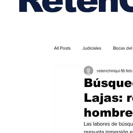
All Posts
Judiciales
Bocas del
retenchiriqui
16 feb
Internacionales
Búsque
Lajas: 
hombre
Las labores de búsq
presunta inmersión en