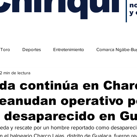
no
y 
 Toro
Deportes
Entretenimiento
Comarca Ngäbe-Bu
2 min de lectura
da continúa en Char
reanudan operativo p
 desaparecido en G
ueda y rescate por un hombre reportado como desapareci
 el balneario Charco Lajas, distrito de Gualaca, fueron r