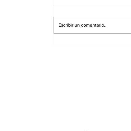
Escribir un comentario...
Gorgas alerta sobre el
riesgo de las garrapatas
en Panamá:
enfermedades ya han
causado 17 muertes
Suscríbete a nuest