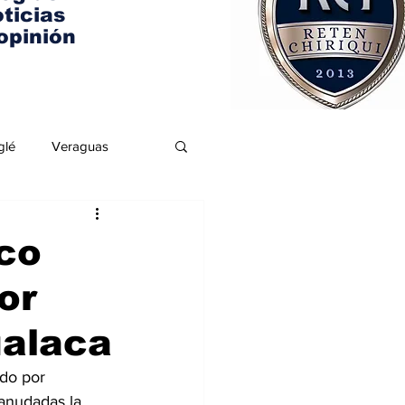
ticias
opinión
glé
Veraguas
co
or
ualaca
do por 
eanudadas la 