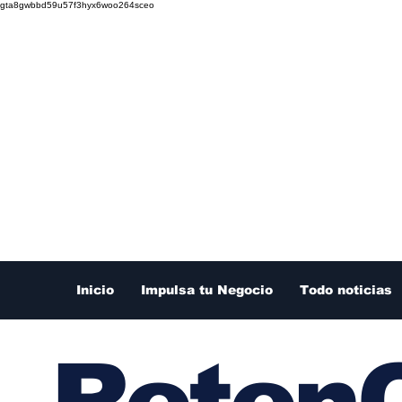
gta8gwbbd59u57f3hyx6woo264sceo
Inicio
Impulsa tu Negocio
Todo noticias
RetenC