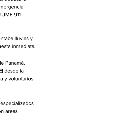
emergencia.
 SUME 911 
taba lluvias y 
uesta inmediata.
de Panamá, 
E)
 desde la 
 y voluntarios, 
especializados 
en áreas 