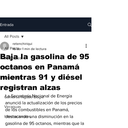
Entrada
All Posts
retenchiriqui
All Posts
16 abr
1 min de lectura
Baja la gasolina de 95
Judiciales
octanos en Panamá
Bocas del Toro
mientras 91 y diésel
Deportes
registran alzas
Entretenimiento
La Secretaría Nacional de Energía 
Comarca Ngäbe-Buglé
anunció la actualización de los precios 
Veraguas
de los combustibles en Panamá, 
Internacionales
destacando una disminución en la 
gasolina de 95 octanos, mientras que la 