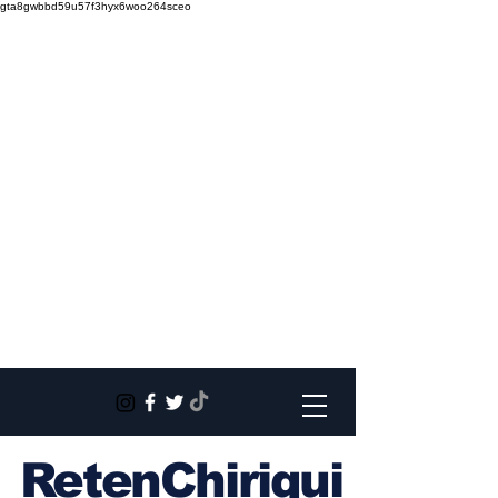
gta8gwbbd59u57f3hyx6woo264sceo
RetenChiriqui