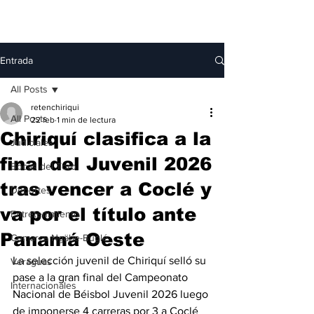
Entrada
All Posts
retenchiriqui
All Posts
22 feb
1 min de lectura
Chiriquí clasifica a la
Judiciales
final del Juvenil 2026
Bocas del Toro
tras vencer a Coclé y
Deportes
va por el título ante
Entretenimiento
Panamá Oeste
Comarca Ngäbe-Buglé
La selección juvenil de Chiriquí selló su 
Veraguas
pase a la gran final del Campeonato 
Internacionales
Nacional de Béisbol Juvenil 2026 luego 
de imponerse 4 carreras por 3 a Coclé 