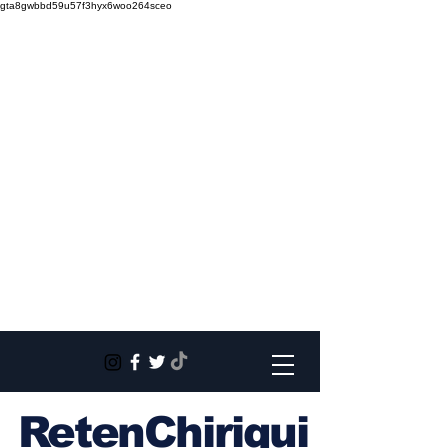
gta8gwbbd59u57f3hyx6woo264sceo
RetenChiriqui