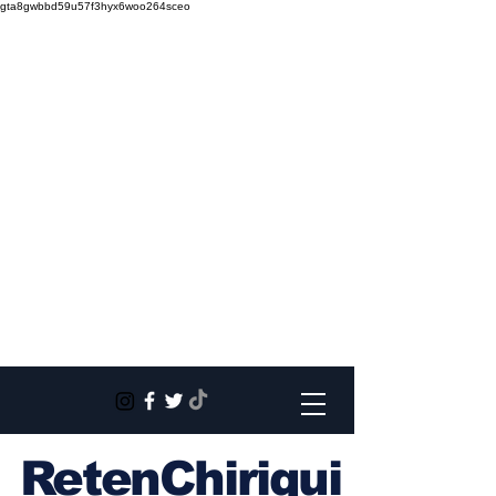
gta8gwbbd59u57f3hyx6woo264sceo
RetenChiriqui