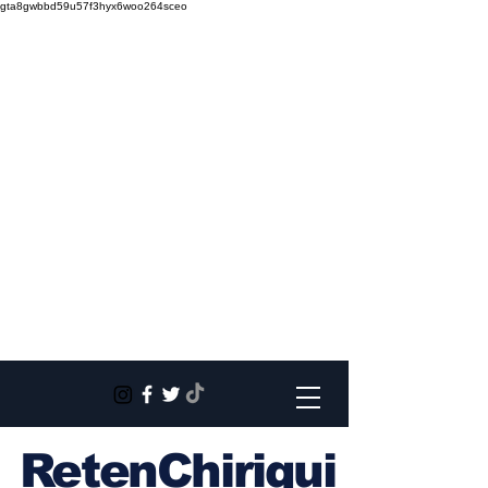
gta8gwbbd59u57f3hyx6woo264sceo
RetenChiriqui