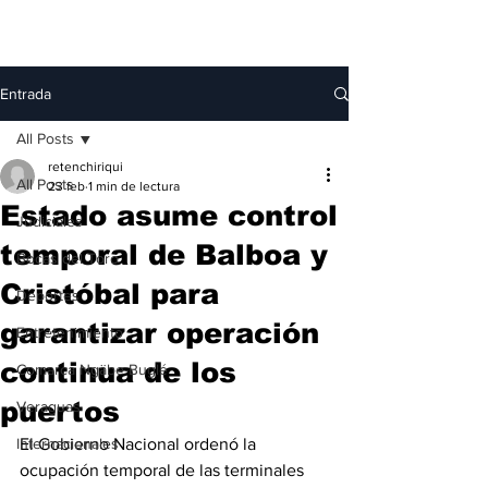
Entrada
All Posts
retenchiriqui
All Posts
23 feb
1 min de lectura
Estado asume control
Judiciales
temporal de Balboa y
Bocas del Toro
Cristóbal para
Deportes
garantizar operación
Entretenimiento
continua de los
Comarca Ngäbe-Buglé
puertos
Veraguas
Internacionales
El Gobierno Nacional ordenó la 
ocupación temporal de las terminales 