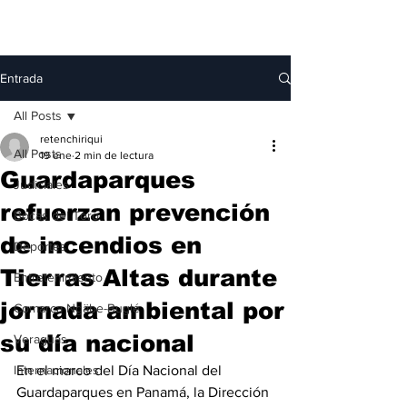
Entrada
All Posts
retenchiriqui
All Posts
19 ene
2 min de lectura
Guardaparques
Judiciales
refuerzan prevención
Bocas del Toro
de incendios en
Deportes
Tierras Altas durante
Entretenimiento
jornada ambiental por
Comarca Ngäbe-Buglé
su día nacional
Veraguas
Internacionales
En el marco del Día Nacional del 
Guardaparques en Panamá, la Dirección 