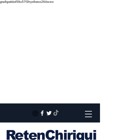
gta8gwbbd59u57f3hyx6woo264sceo
RetenChiriqui