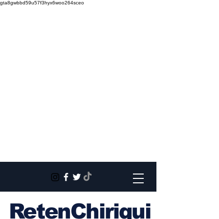
gta8gwbbd59u57f3hyx6woo264sceo
RetenChiriqui