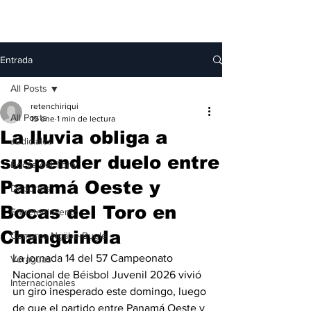
Entrada
All Posts
retenchiriqui
All Posts
19 ene
1 min de lectura
La lluvia obliga a
Judiciales
suspender duelo entre
Bocas del Toro
Panamá Oeste y
Deportes
Bocas del Toro en
Entretenimiento
Changuinola
Comarca Ngäbe-Buglé
La jornada 14 del 57 Campeonato 
Veraguas
Nacional de Béisbol Juvenil 2026 vivió 
Internacionales
un giro inesperado este domingo, luego 
de que el partido entre Panamá Oeste y 