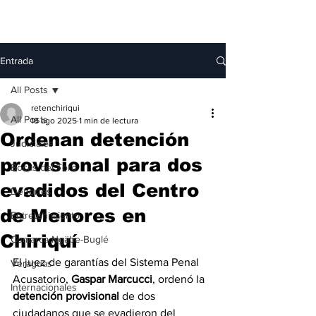
Entrada
All Posts
retenchiriqui
All Posts
18 ago 2025
1 min de lectura
Ordenan detención
Judiciales
provisional para dos
Bocas del Toro
evadidos del Centro
Deportes
de Menores en
Entretenimiento
Chiriquí
Comarca Ngäbe-Buglé
El juez de garantías del Sistema Penal 
Veraguas
Acusatorio, 
Gaspar Marcucci
, ordenó la 
Internacionales
detención provisional
 de dos 
ciudadanos que se evadieron del 