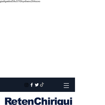
gta8gwbbd59u57f3hyx6woo264sceo
RetenChiriqui