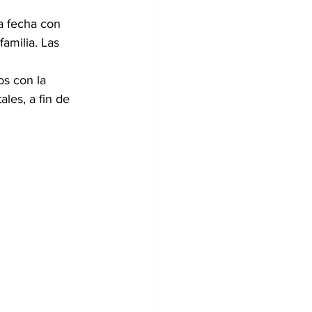
ta fecha con 
amilia. Las 
s con la 
les, a fin de 