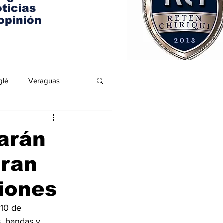
ticias
opinión
glé
Veraguas
rarán
gran
ciones
 10 de 
, bandas y 