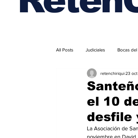
All Posts
Judiciales
Bocas del
retenchiriqui
23 oc
Internacionales
Santeño
el 10 d
desfile
La Asociación de Sant
noviembre en David, 