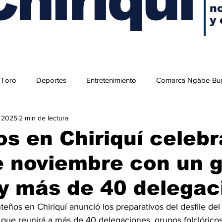
no
y 
 Toro
Deportes
Entretenimiento
Comarca Ngäbe-Bu
t 2025
2 min de lectura
s en Chiriquí celeb
e noviembre con un 
 y más de 40 delega
eños en Chiriquí anunció los preparativos del desfile del
que reunirá a más de 40 delegaciones, grupos folclóricos