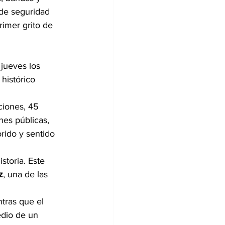
 de seguridad 
rimer grito de 
jueves los 
histórico 
ciones, 45 
nes públicas, 
rido y sentido 
toria. Este 
z
, una de las 
tras que el 
edio de un 