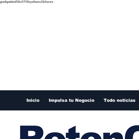
gta8gwbbd59u57f3hyx6woo264sceo
Inicio
Impulsa tu Negocio
Todo noticias
RetenC