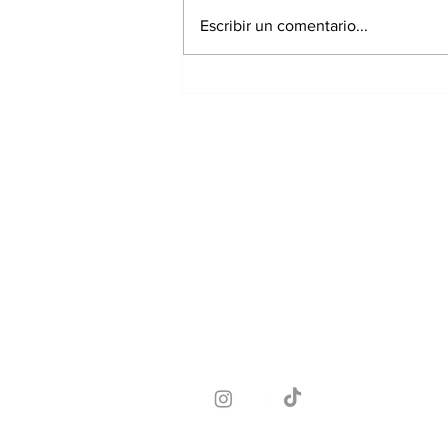
Escribir un comentario...
Exrepresentante de
Chiriquí irá a prisión
preventiva por
investigación de
presunto peculado;
extesorera recibe
medidas cautelares
Suscríbete a nuest