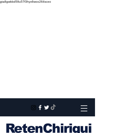
gta8gwbbd59u57f3hyx6woo264sceo
RetenChiriqui