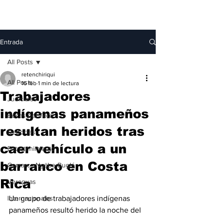
Entrada
All Posts
retenchiriqui
All Posts
16 feb
1 min de lectura
Trabajadores
Judiciales
indígenas panameños
Bocas del Toro
resultan heridos tras
Deportes
caer vehículo a un
Entretenimiento
barranco en Costa
Comarca Ngäbe-Buglé
Rica
Veraguas
Internacionales
Un grupo de trabajadores indígenas 
panameños resultó herido la noche del 