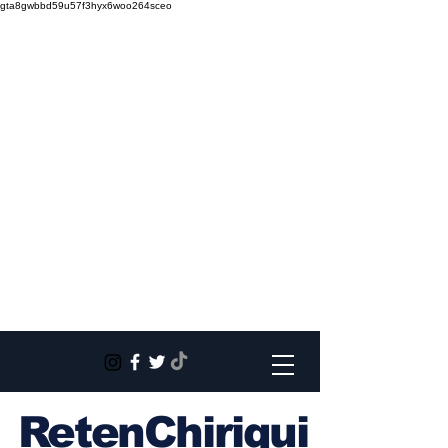
gta8gwbbd59u57f3hyx6woo264sceo
RetenChiriqui