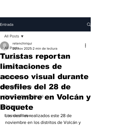
Entrada
All Posts
retenchiriqui
All Posts
30 nov 2025
2 min de lectura
Turistas reportan
Judiciales
limitaciones de
Bocas del Toro
acceso visual durante
Deportes
desfiles del 28 de
Entretenimiento
noviembre en Volcán y
Comarca Ngäbe-Buglé
Boquete
Veraguas
Internacionales
Los desfiles realizados este 28 de 
noviembre en los distritos de Volcán y 