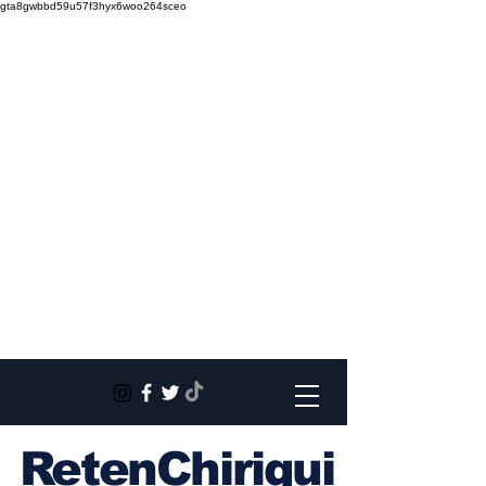
gta8gwbbd59u57f3hyx6woo264sceo
RetenChiriqui