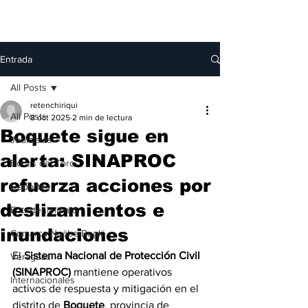
Entrada
All Posts
retenchiriqui
All Posts
8 oct 2025
2 min de lectura
Boquete sigue en
Judiciales
alerta: SINAPROC
Bocas del Toro
refuerza acciones por
Deportes
deslizamientos e
Entretenimiento
inundaciones
Comarca Ngäbe-Buglé
El 
Sistema Nacional de Protección Civil 
Veraguas
(SINAPROC)
 mantiene operativos 
Internacionales
activos de respuesta y mitigación en el 
distrito de 
Boquete
, provincia de 