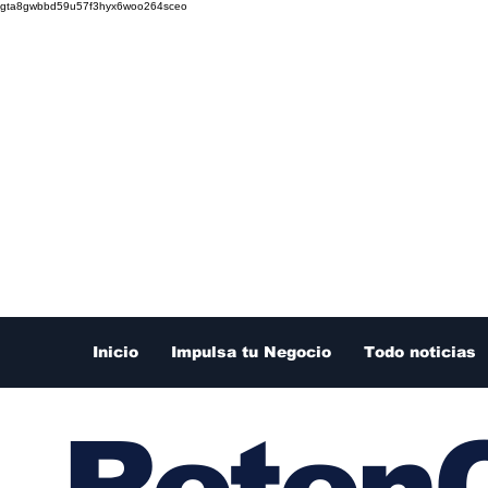
gta8gwbbd59u57f3hyx6woo264sceo
Inicio
Impulsa tu Negocio
Todo noticias
RetenC