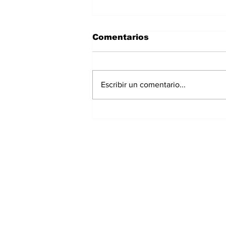
Comentarios
Escribir un comentario...
Panamá registra 348
homicidios hasta julio
de 2026; Chiriquí
acumula 15 casos
Suscríbete a nuest