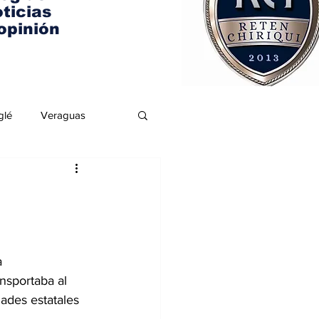
ticias
opinión
glé
Veraguas
 
nsportaba al 
ades estatales 