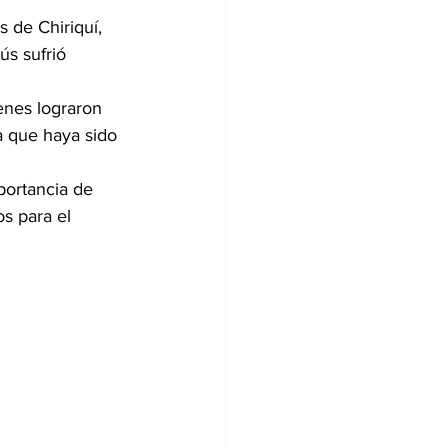
 de Chiriquí, 
s sufrió 
enes lograron 
ta que haya sido 
portancia de 
s para el 