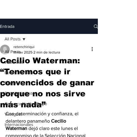
Entrada
All Posts
retenchiriqui
All Posts
11 nov 2025
2 min de lectura
Cecilio Waterman:
Judiciales
“Tenemos que ir
Bocas del Toro
convencidos de ganar
Deportes
porque no nos sirve
Entretenimiento
más nada”
Comarca Ngäbe-Buglé
Con determinación y confianza, el 
Veraguas
delantero panameño 
Cecilio 
Internacionales
Waterman
 dejó claro este lunes el 
compromiso de la Selección Nacional 