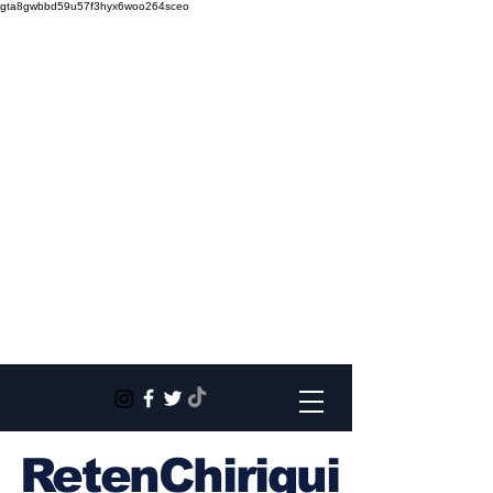
gta8gwbbd59u57f3hyx6woo264sceo
RetenChiriqui