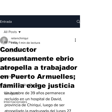
Entrada
All Posts
retenchiriqui
All Posts
1 may
1 min de lectura
Conductor
Judiciales
presuntamente ebrio
Bocas del Toro
atropella a trabajador
Deportes
en Puerto Armuelles;
Entretenimiento
familia exige justicia
Comarca Ngäbe-Buglé
Un hombre de 39 años permanece 
Veraguas
recluido en un hospital de David, 
Internacionales
provincia de Chiriquí, luego de ser 
atropellado la madrugada del lunes 27 