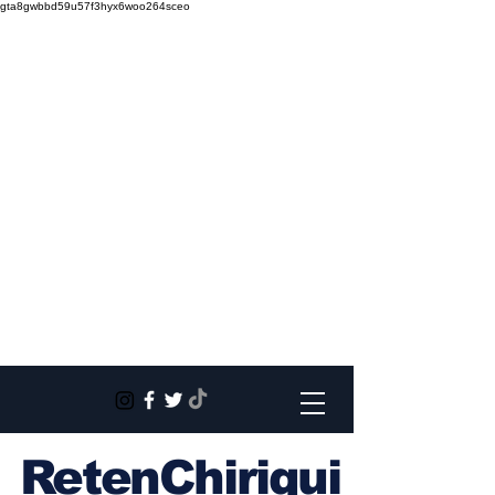
gta8gwbbd59u57f3hyx6woo264sceo
RetenChiriqui