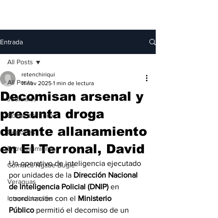
Entrada
All Posts
retenchiriqui
All Posts
11 nov 2025
1 min de lectura
Decomisan arsenal y
Judiciales
presunta droga
Bocas del Toro
durante allanamiento
Deportes
en El Terronal, David
Entretenimiento
Un operativo de inteligencia ejecutado 
Comarca Ngäbe-Buglé
por unidades de la 
Dirección Nacional 
Veraguas
de Inteligencia Policial (DNIP)
 en 
Internacionales
coordinación con el 
Ministerio 
Público
 permitió el decomiso de un 