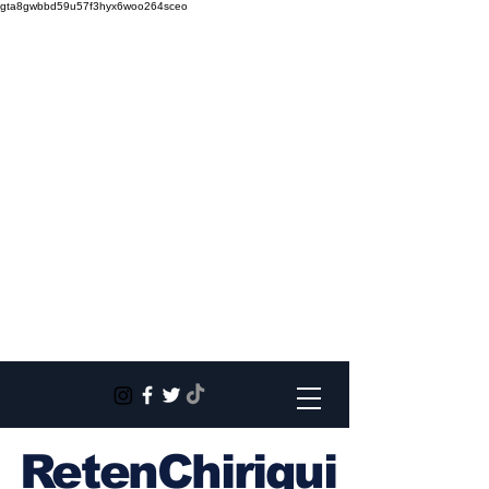
gta8gwbbd59u57f3hyx6woo264sceo
RetenChiriqui