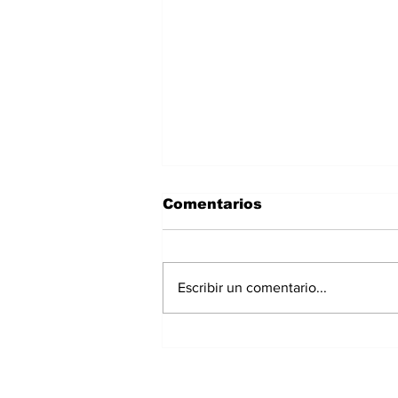
Comentarios
Escribir un comentario...
Rescatan con éxito a
tres personas aisladas
tras la crecida del río
Riscó en Bocas del Toro