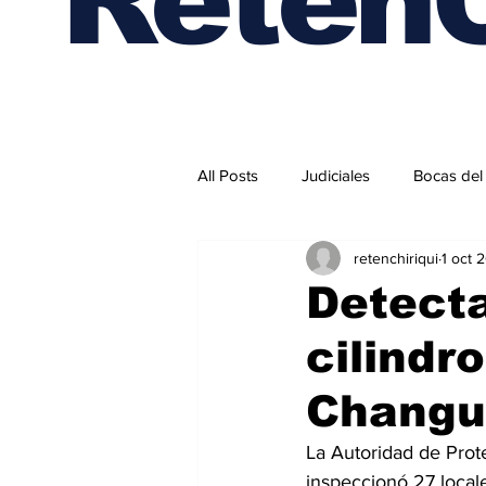
All Posts
Judiciales
Bocas del
retenchiriqui
1 oct 
Internacionales
Detecta
cilindr
Changu
La Autoridad de Prot
inspeccionó 27 local