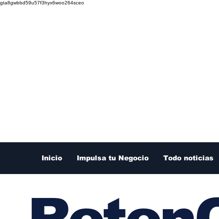
gta8gwbbd59u57f3hyx6woo264sceo
Inicio
Impulsa tu Negocio
Todo noticias
RetenC