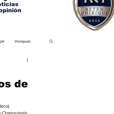
ticias
opinión
glé
Veraguas
vos de
eco) 
n Changuinola, 