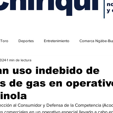
no
y 
 Toro
Deportes
Entretenimiento
Comarca Ngäbe-Bu
2024
1 min de lectura
n uso indebido de
os de gas en operati
inola
ección al Consumidor y Defensa de la Competencia (Acod
es comerciales en un operativo especial llevado a cabo e