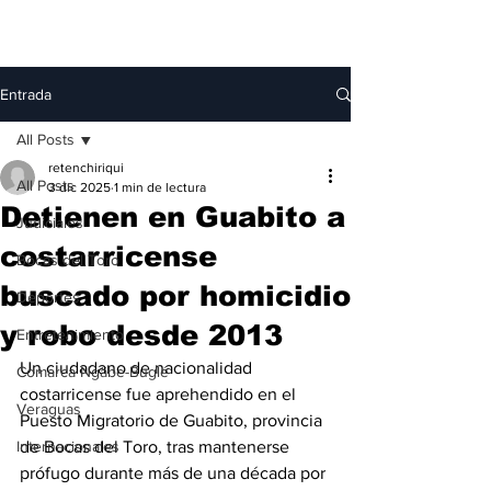
Entrada
All Posts
retenchiriqui
All Posts
3 dic 2025
1 min de lectura
Detienen en Guabito a
Judiciales
costarricense
Bocas del Toro
buscado por homicidio
Deportes
y robo desde 2013
Entretenimiento
Un ciudadano de nacionalidad 
Comarca Ngäbe-Buglé
costarricense fue aprehendido en el 
Veraguas
Puesto Migratorio de Guabito, provincia 
Internacionales
de Bocas del Toro, tras mantenerse 
prófugo durante más de una década por 