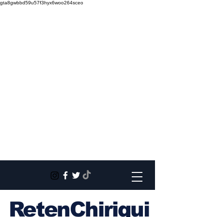
gta8gwbbd59u57f3hyx6woo264sceo
RetenChiriqui