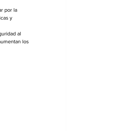
 por la 
cas y 
uridad al 
 aumentan los 