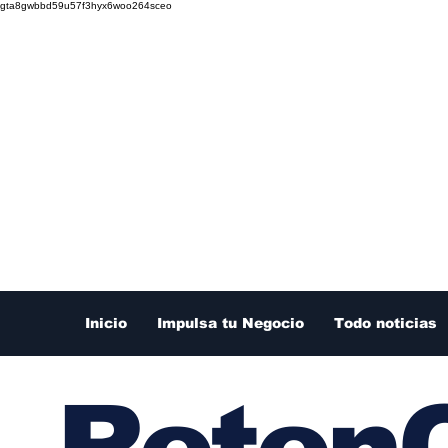
gta8gwbbd59u57f3hyx6woo264sceo
Inicio
Impulsa tu Negocio
Todo noticias
RetenC