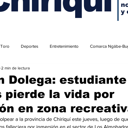
no
y 
 Toro
Deportes
Entretenimiento
Comarca Ngäbe-Bu
y
2 min de lectura
n Dolega: estudiante
 pierde la vida por
ón en zona recreati
golpear a la provincia de Chiriquí este jueves, luego de qu
os falleciera por inmersión en el sector de Los Almohadon