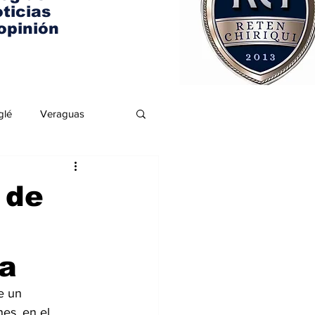
ticias
opinión
glé
Veraguas
 de
va
e un 
es, en el 