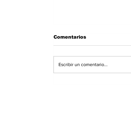
Comentarios
Escribir un comentario...
Chiriquí registra dos
muertes por dengue y
los casos aumentan a
489
Suscríbete a nuest