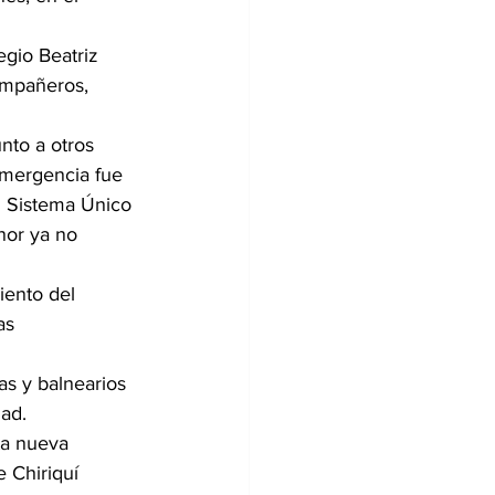
egio Beatriz 
ompañeros, 
nto a otros 
emergencia fue 
l Sistema Único 
nor ya no 
iento del 
as 
as y balnearios 
ad.
ta nueva 
 Chiriquí 