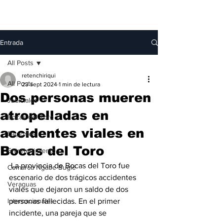
Entrada
All Posts
retenchiriqui
All Posts
23 sept 2024
1 min de lectura
Dos personas mueren
Judiciales
atropelladas en
Bocas del Toro
accidentes viales en
Deportes
Bocas del Toro
Entretenimiento
 La provincia de Bocas del Toro fue 
Comarca Ngäbe-Buglé
escenario de dos trágicos accidentes 
Veraguas
viales que dejaron un saldo de dos 
Internacionales
personas fallecidas. En el primer 
incidente, una pareja que se 