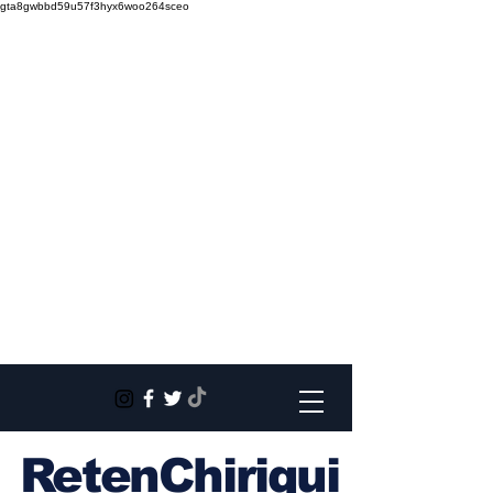
gta8gwbbd59u57f3hyx6woo264sceo
RetenChiriqui