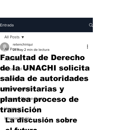
Entrada
All Posts
retenchiriqui
All Posts
31 may
2 min de lectura
Facultad de Derecho
Judiciales
de la UNACHI solicita
Bocas del Toro
salida de autoridades
Deportes
universitarias y
Entretenimiento
plantea proceso de
Comarca Ngäbe-Buglé
transición
Veraguas
Internacionales
La discusión sobre 