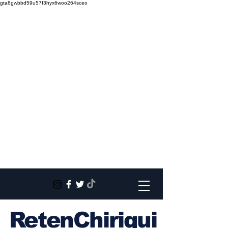
gta8gwbbd59u57f3hyx6woo264sceo
RetenChiriqui