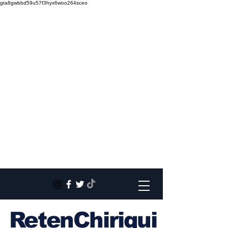
gta8gwbbd59u57f3hyx6woo264sceo
RetenChiriqui