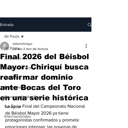
Entrada
All Posts
retenchiriqui
All Posts
23 abr
2 min de lectura
Final 2026 del Béisbol
Judiciales
Mayor: Chiriquí busca
Bocas del Toro
reafirmar dominio
Deportes
ante Bocas del Toro
Entretenimiento
en una serie histórica
Comarca Ngäbe-Buglé
La Serie Final del Campeonato Nacional 
Veraguas
de Béisbol Mayor 2026 ya tiene 
Internacionales
protagonistas confirmados y promete 
emociones intensas: las novenas de 