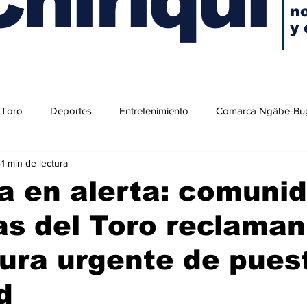
no
y 
 Toro
Deportes
Entretenimiento
Comarca Ngäbe-Bu
1 min de lectura
a en alerta: comuni
s del Toro reclaman
ura urgente de pues
d