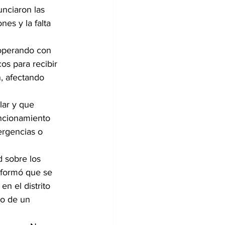
nciaron las 
es y la falta 
 operando con 
os para recibir 
n, afectando 
lar y que 
uncionamiento 
ergencias o 
d sobre los 
informó que se 
n el distrito 
ro de un 