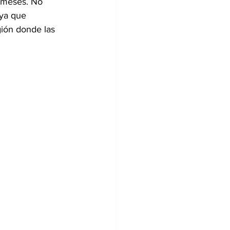
s meses. No 
 ya que 
ión donde las 