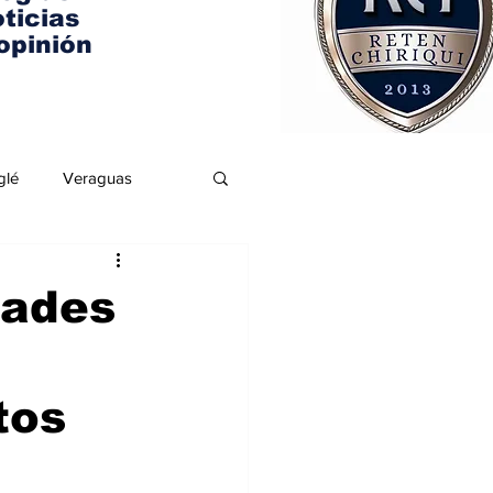
ticias
opinión
glé
Veraguas
dades
tos