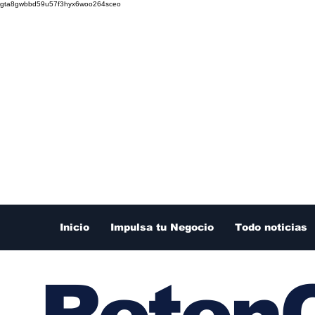
gta8gwbbd59u57f3hyx6woo264sceo
Inicio
Impulsa tu Negocio
Todo noticias
RetenC