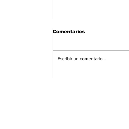
Comentarios
Escribir un comentario...
Panamá registra 348
homicidios hasta julio
de 2026; Chiriquí
acumula 15 casos
Suscríbete a nuest