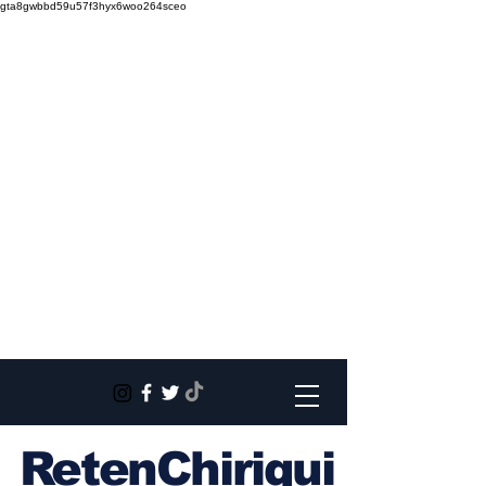
gta8gwbbd59u57f3hyx6woo264sceo
RetenChiriqui