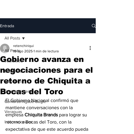
Entrada
All Posts
retenchiriqui
All Posts
19 ago 2025
1 min de lectura
Gobierno avanza en
Judiciales
negociaciones para el
Bocas del Toro
retorno de Chiquita a
Deportes
Bocas del Toro
Entretenimiento
El Gobierno Nacional confirmó que 
Comarca Ngäbe-Buglé
mantiene conversaciones con la 
Veraguas
empresa 
Chiquita Brands
 para lograr su 
Internacionales
retorno a Bocas del Toro, con la 
expectativa de que este acuerdo pueda 