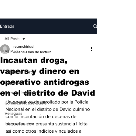
Entrada
All Posts
retenchiriqui
All Posts
30 ene
1 min de lectura
Incautan droga,
Judiciales
vapers y dinero en
Bocas del Toro
operativo antidrogas
Deportes
en el distrito de David
Entretenimiento
Un operativo desarrollado por la Policía 
Comarca Ngäbe-Buglé
Nacional en el distrito de David culminó 
Veraguas
con la incautación de decenas de 
Internacionales
paquetes con presunta sustancia ilícita, 
así como otros indicios vinculados a 