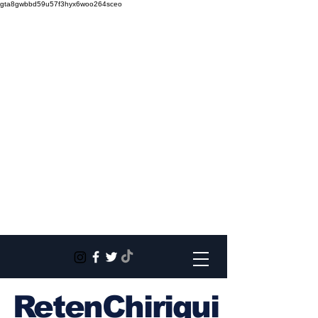
gta8gwbbd59u57f3hyx6woo264sceo
RetenChiriqui