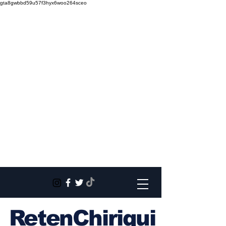
gta8gwbbd59u57f3hyx6woo264sceo
RetenChiriqui