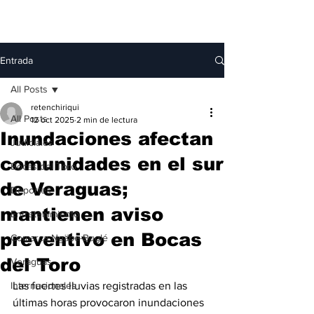
Entrada
All Posts
retenchiriqui
All Posts
12 oct 2025
2 min de lectura
Inundaciones afectan
Judiciales
comunidades en el sur
Bocas del Toro
de Veraguas;
Deportes
mantienen aviso
Entretenimiento
preventivo en Bocas
Comarca Ngäbe-Buglé
del Toro
Veraguas
Internacionales
Las fuertes lluvias registradas en las 
últimas horas provocaron inundaciones 