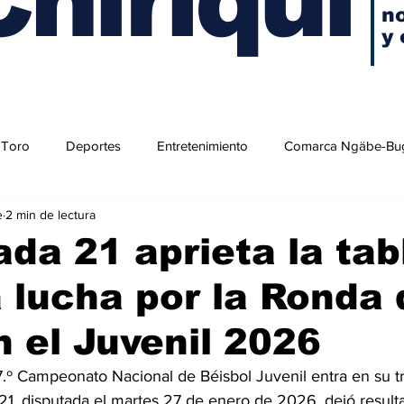
no
y 
 Toro
Deportes
Entretenimiento
Comarca Ngäbe-Bu
e
2 min de lectura
ada 21 aprieta la tab
a lucha por la Ronda
 el Juvenil 2026
57.º Campeonato Nacional de Béisbol Juvenil entra en su 
 21, disputada el martes 27 de enero de 2026, dejó result