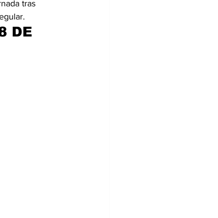
nada tras 
egular.
8 DE 