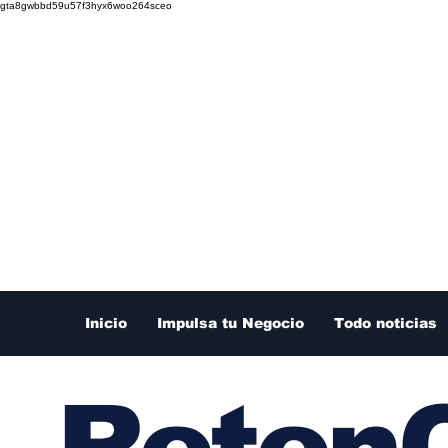
gta8gwbbd59u57f3hyx6woo264sceo
Inicio
Impulsa tu Negocio
Todo noticias
RetenC