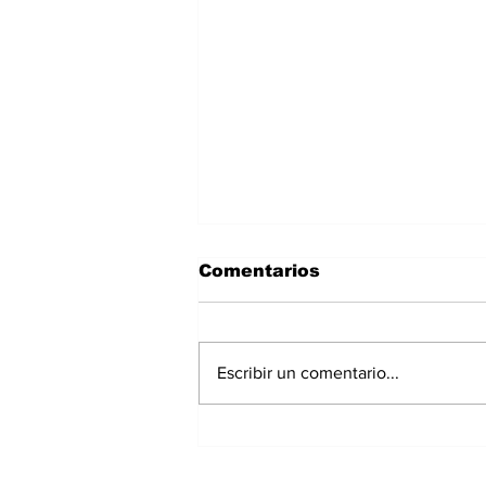
Comentarios
Escribir un comentario...
Polvo del Sahara llegará
a Panamá este fin de
semana: IMHPA