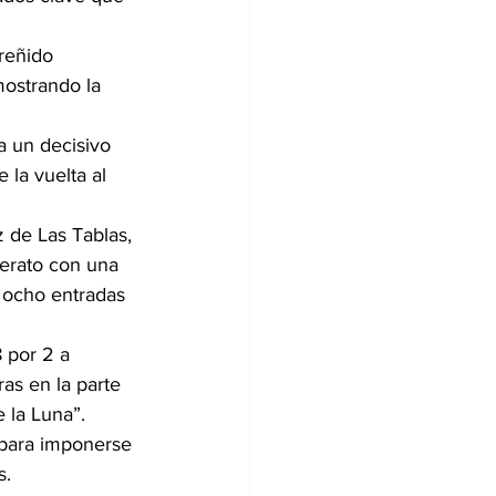
reñido 
mostrando la 
a un decisivo 
 la vuelta al 
 de Las Tablas, 
derato con una 
 ocho entradas 
8 por 2 a 
as en la parte 
e la Luna”.
 para imponerse 
s.