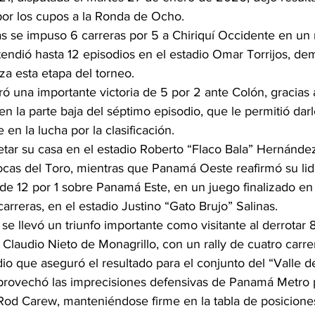
 por los cupos a la Ronda de Ocho.
s se impuso 6 carreras por 5 a Chiriquí Occidente en un 
endió hasta 12 episodios en el estadio Omar Torrijos, de
za esta etapa del torneo.
ró una importante victoria de 5 por 2 ante Colón, gracias 
 en la parte baja del séptimo episodio, que le permitió darle
en la lucha por la clasificación.
etar su casa en el estadio Roberto “Flaco Bala” Hernández
Bocas del Toro, mientras que Panamá Oeste reafirmó su li
 de 12 por 1 sobre Panamá Este, en un juego finalizado en
arreras, en el estadio Justino “Gato Brujo” Salinas.
 se llevó un triunfo importante como visitante al derrotar 
 Claudio Nieto de Monagrillo, con un rally de cuatro carrer
dio que aseguró el resultado para el conjunto del “Valle d
 aprovechó las imprecisiones defensivas de Panamá Metro
 Rod Carew, manteniéndose firme en la tabla de posicione