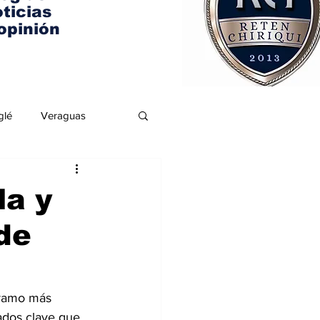
ticias
opinión
glé
Veraguas
la y
 de
tramo más 
ados clave que 