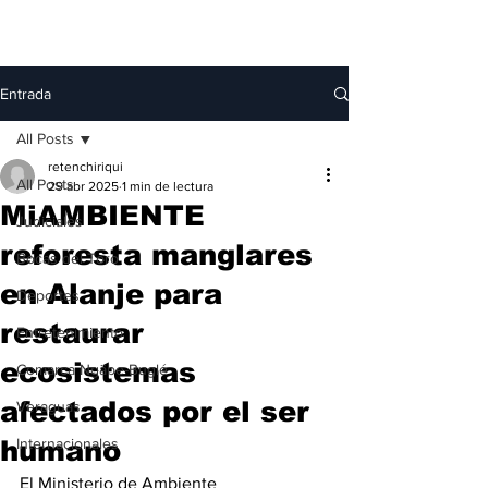
Entrada
All Posts
retenchiriqui
All Posts
29 abr 2025
1 min de lectura
MiAMBIENTE
Judiciales
reforesta manglares
Bocas del Toro
en Alanje para
Deportes
restaurar
Entretenimiento
ecosistemas
Comarca Ngäbe-Buglé
afectados por el ser
Veraguas
humano
Internacionales
El Ministerio de Ambiente 