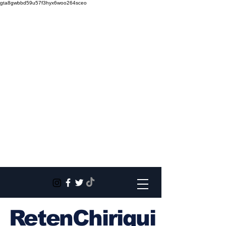
gta8gwbbd59u57f3hyx6woo264sceo
RetenChiriqui