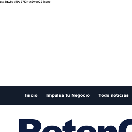
gta8gwbbd59u57f3hyx6woo264sceo
Inicio
Impulsa tu Negocio
Todo noticias
RetenC