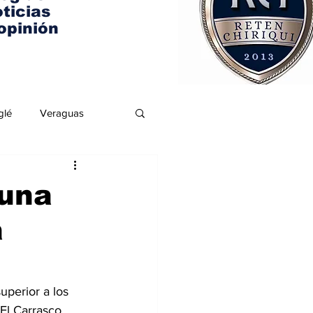
ticias
opinión
glé
Veraguas
 una
a
uperior a los 
El Carrasco, 