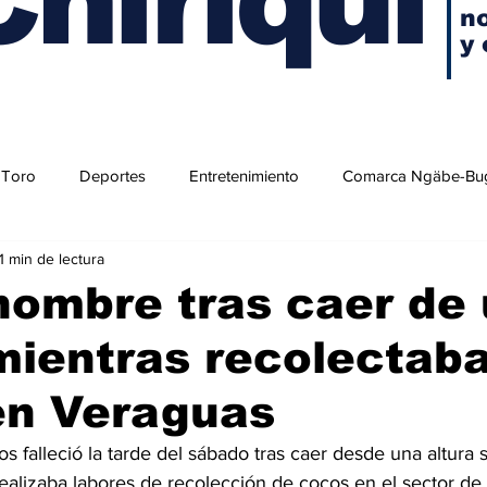
no
y 
 Toro
Deportes
Entretenimiento
Comarca Ngäbe-Bu
1 min de lectura
hombre tras caer de
mientras recolectab
en Veraguas
falleció la tarde del sábado tras caer desde una altura s
alizaba labores de recolección de cocos en el sector de 