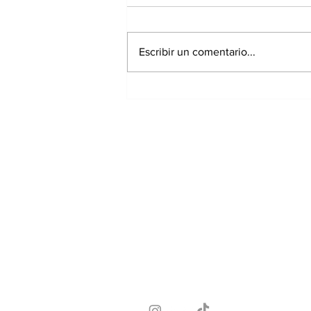
Escribir un comentario...
Panamá registra 348
homicidios hasta julio
de 2026; Chiriquí
acumula 15 casos
Suscríbete a nuest