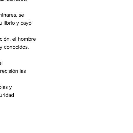
minares, se 
librio y cayó 
ación, el hombre 
y conocidos, 
l 
ecisión las 
las y 
uridad 