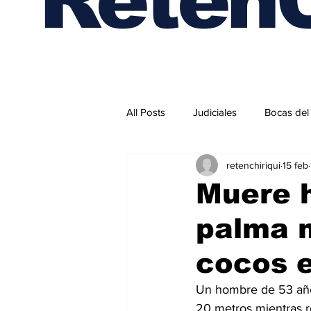
All Posts
Judiciales
Bocas del
retenchiriqui
15 feb
Internacionales
Muere 
palma 
cocos 
Un hombre de 53 años 
20 metros mientras re