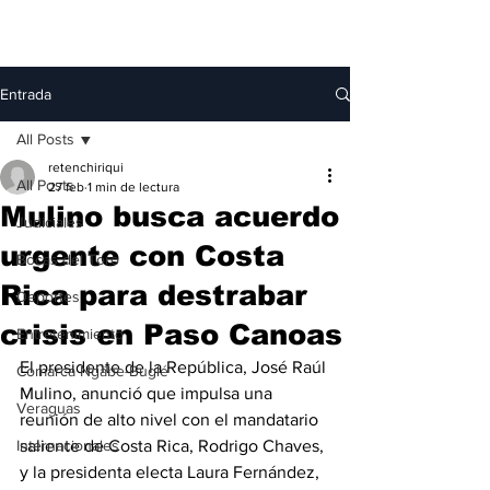
Entrada
All Posts
retenchiriqui
All Posts
27 feb
1 min de lectura
Mulino busca acuerdo
Judiciales
urgente con Costa
Bocas del Toro
Rica para destrabar
Deportes
crisis en Paso Canoas
Entretenimiento
El presidente de la República, José Raúl 
Comarca Ngäbe-Buglé
Mulino, anunció que impulsa una 
Veraguas
reunión de alto nivel con el mandatario 
Internacionales
saliente de Costa Rica, Rodrigo Chaves, 
y la presidenta electa Laura Fernández, 