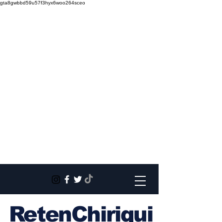
gta8gwbbd59u57f3hyx6woo264sceo
RetenChiriqui