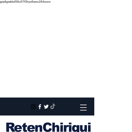
gta8gwbbd59u57f3hyx6woo264sceo
RetenChiriqui