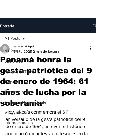
Entrada
All Posts
retenchiriqui
All Posts
9 ene 2025
2 min de lectura
Panamá honra la
Judiciales
gesta patriótica del 9
Bocas del Toro
de enero de 1964: 61
Deportes
años de lucha por la
Entretenimiento
soberanía
Comarca Ngäbe-Buglé
Hoy, el país conmemora el 61° 
Veraguas
aniversario de la gesta patriótica del 9 
Internacionales
de enero de 1964, un evento histórico 
que marcó un antes y un después en la 