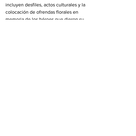
incluyen desfiles, actos culturales y la 
colocación de ofrendas florales en 
memoria de los héroes que dieron su 
vida por la patria.
Ver todo
Entradas recientes