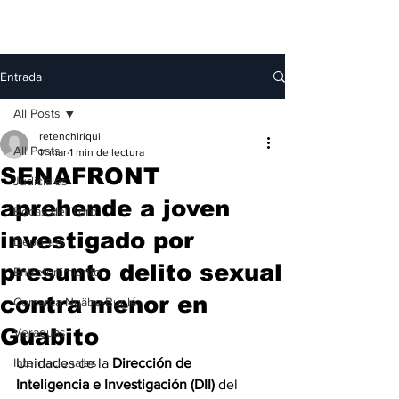
Entrada
All Posts
retenchiriqui
All Posts
11 mar
1 min de lectura
SENAFRONT
Judiciales
aprehende a joven
Bocas del Toro
investigado por
Deportes
presunto delito sexual
Entretenimiento
contra menor en
Comarca Ngäbe-Buglé
Guabito
Veraguas
Internacionales
Unidades de la 
Dirección de 
Inteligencia e Investigación (DII)
 del 