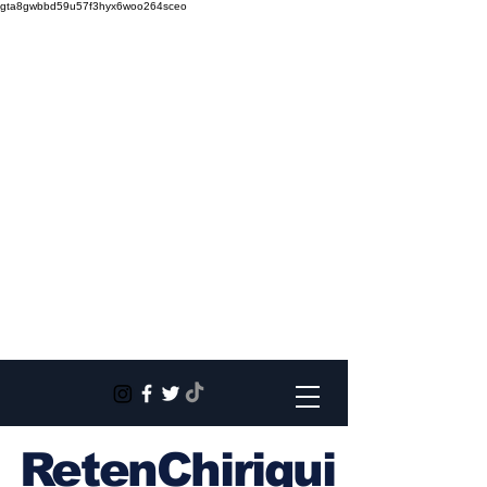
gta8gwbbd59u57f3hyx6woo264sceo
RetenChiriqui