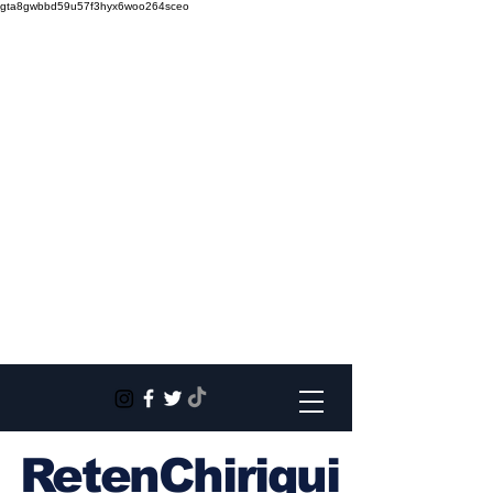
gta8gwbbd59u57f3hyx6woo264sceo
RetenChiriqui