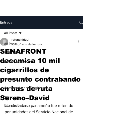
Entrada
All Posts
retenchiriqui
All Posts
16 feb
1 min de lectura
SENAFRONT
Judiciales
decomisa 10 mil
Bocas del Toro
cigarrillos de
Deportes
presunto contrabando
Entretenimiento
en bus de ruta
Comarca Ngäbe-Buglé
Sereno–David
Veraguas
Internacionales
Un ciudadano panameño fue retenido 
por unidades del Servicio Nacional de 