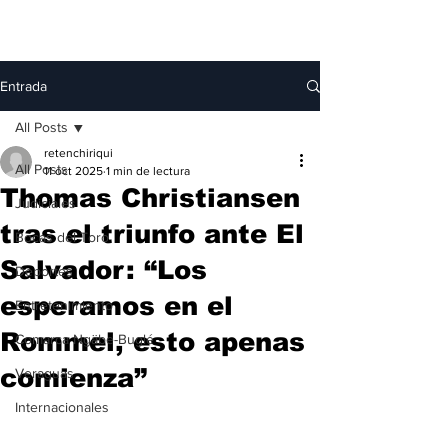
Entrada
All Posts
retenchiriqui
All Posts
11 oct 2025
1 min de lectura
Thomas Christiansen
Judiciales
tras el triunfo ante El
Bocas del Toro
Salvador: “Los
Deportes
esperamos en el
Entretenimiento
Rommel, esto apenas
Comarca Ngäbe-Buglé
comienza”
Veraguas
Internacionales