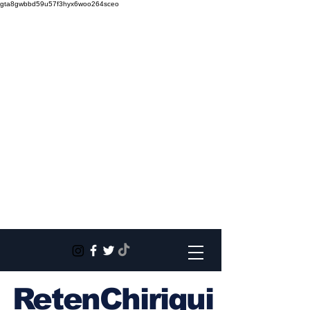
gta8gwbbd59u57f3hyx6woo264sceo
RetenChiriqui