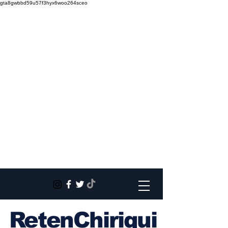
gta8gwbbd59u57f3hyx6woo264sceo
RetenChiriqui