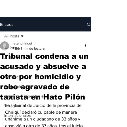
Entrada
All Posts
retenchiriqui
All Posts
7 feb
1 min de lectura
Tribunal condena a un
Judiciales
acusado y absuelve a
Bocas del Toro
otro por homicidio y
Deportes
robo agravado de
Entretenimiento
taxista en Hato Pilón
Comarca Ngäbe-Buglé
El Tribunal de Juicio de la provincia de 
Veraguas
Chiriquí declaró culpable de manera 
Internacionales
unánime a un ciudadano de 33 años y 
absolvió a otro de 37 años, tras el juicio 