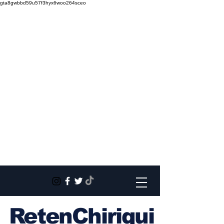
gta8gwbbd59u57f3hyx6woo264sceo
RetenChiriqui