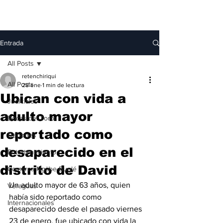
Entrada
All Posts
retenchiriqui
All Posts
28 ene
1 min de lectura
Ubican con vida a
Judiciales
adulto mayor
Bocas del Toro
reportado como
Deportes
desaparecido en el
Entretenimiento
distrito de David
Comarca Ngäbe-Buglé
Un adulto mayor de 63 años, quien 
Veraguas
había sido reportado como 
Internacionales
desaparecido desde el pasado viernes 
23 de enero, fue ubicado con vida la 