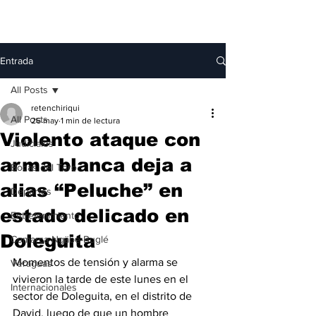
Entrada
All Posts
retenchiriqui
All Posts
26 may
1 min de lectura
Violento ataque con
Judiciales
arma blanca deja a
Bocas del Toro
alias “Peluche” en
Deportes
estado delicado en
Entretenimiento
Doleguita
Comarca Ngäbe-Buglé
Momentos de tensión y alarma se 
Veraguas
vivieron la tarde de este lunes en el 
Internacionales
sector de Doleguita, en el distrito de 
David, luego de que un hombre 