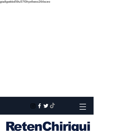
gta8gwbbd59u57f3hyx6woo264sceo
RetenChiriqui