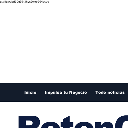
gta8gwbbd59u57f3hyx6woo264sceo
Inicio
Impulsa tu Negocio
Todo noticias
RetenC