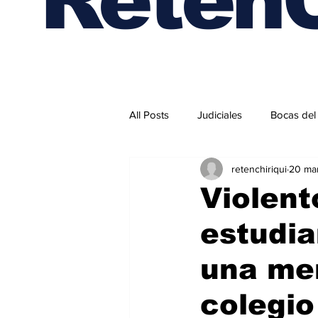
All Posts
Judiciales
Bocas del
retenchiriqui
20 ma
Internacionales
Violent
estudia
una men
colegio