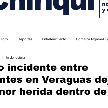
no
y 
 Toro
Deportes
Entretenimiento
Comarca Ngäbe-Bu
r
1 min de lectura
o incidente entre
ntes en Veraguas de
or herida dentro de