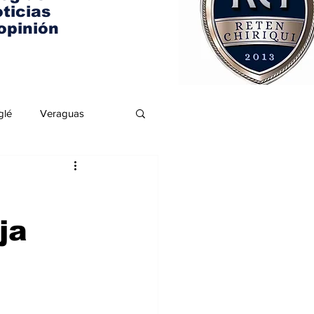
ticias
opinión
glé
Veraguas
ja