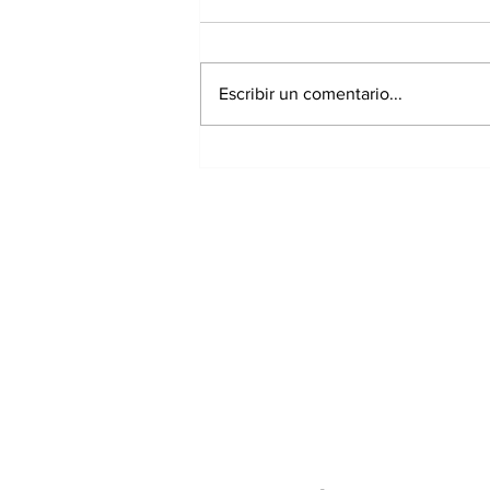
Escribir un comentario...
Panamá registra 348
homicidios hasta julio
de 2026; Chiriquí
acumula 15 casos
Suscríbete a nuest