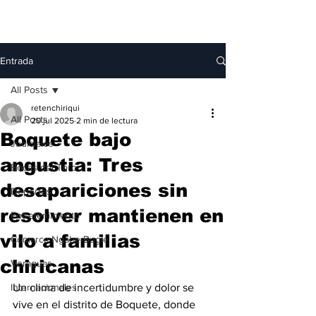
Entrada
All Posts
retenchiriqui
All Posts
20 jul 2025
2 min de lectura
Boquete bajo
Judiciales
angustia: Tres
Bocas del Toro
desapariciones sin
Deportes
resolver mantienen en
Entretenimiento
vilo a familias
Comarca Ngäbe-Buglé
chiricanas
Veraguas
Internacionales
Un clima de incertidumbre y dolor se 
vive en el distrito de Boquete, donde 