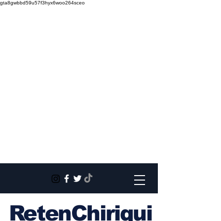
gta8gwbbd59u57f3hyx6woo264sceo
RetenChiriqui