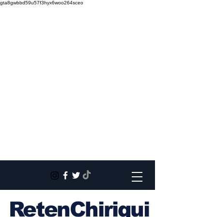
gta8gwbbd59u57f3hyx6woo264sceo
RetenChiriqui