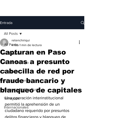
Entrada
All Posts
retenchiriqui
All Posts
4 feb
1 min de lectura
Capturan en Paso
Judiciales
Canoas a presunto
Bocas del Toro
cabecilla de red por
Deportes
fraude bancario y
Entretenimiento
blanqueo de capitales
Comarca Ngäbe-Buglé
Una operación interinstitucional 
Veraguas
permitió la aprehensión de un 
Internacionales
ciudadano requerido por presuntos 
delitos financieros y blanqueo de 