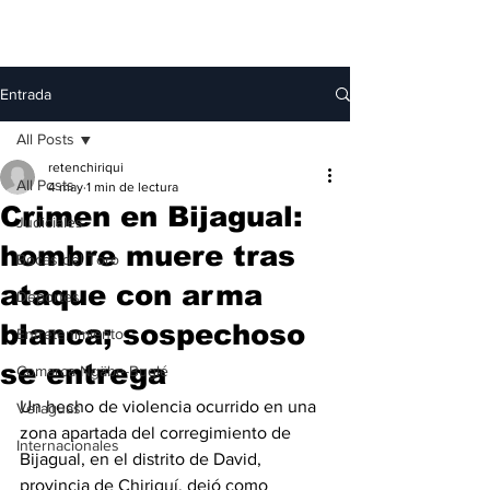
Entrada
All Posts
retenchiriqui
All Posts
4 may
1 min de lectura
Crimen en Bijagual:
Judiciales
hombre muere tras
Bocas del Toro
ataque con arma
Deportes
blanca; sospechoso
Entretenimiento
se entrega
Comarca Ngäbe-Buglé
Un hecho de violencia ocurrido en una 
Veraguas
zona apartada del corregimiento de 
Internacionales
Bijagual, en el distrito de David, 
provincia de Chiriquí, dejó como 