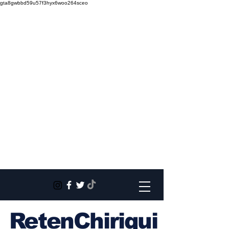
gta8gwbbd59u57f3hyx6woo264sceo
RetenChiriqui