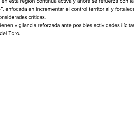
d en esta región continúa activa y ahora se refuerza con l
”
, enfocada en incrementar el control territorial y fortalec
onsideradas críticas.
enen vigilancia reforzada ante posibles actividades ilícita
del Toro.