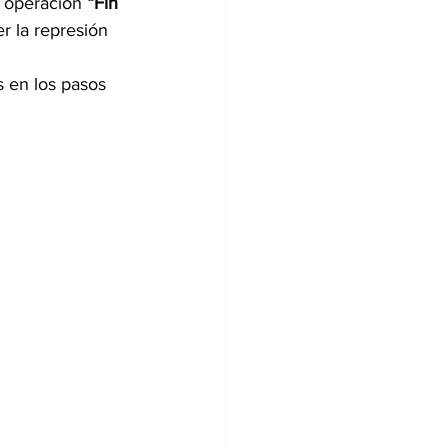
a operación 
“Fin 
er la represión 
s en los pasos 