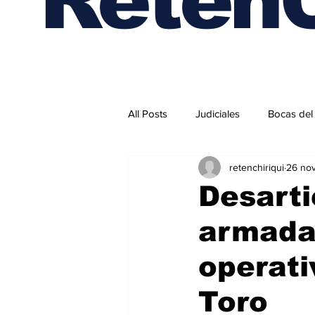
All Posts
Judiciales
Bocas del
retenchiriqui
26 no
Internacionales
Desarti
armada
operati
Toro