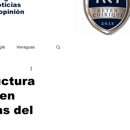
ticias
opinión
glé
Veraguas
uctura
 en
as del