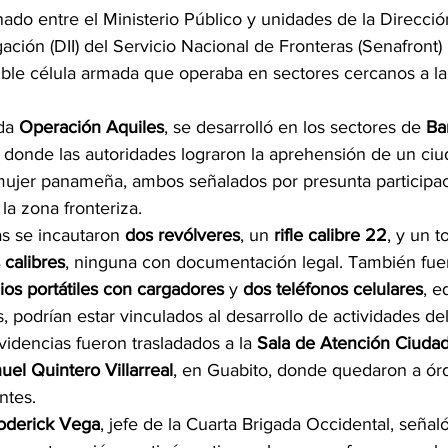
ado entre el Ministerio Público y unidades de la Direcció
gación (DII) del Servicio Nacional de Fronteras (Senafront)
ble célula armada que operaba en sectores cercanos a la 
da 
Operación Aquiles
, se desarrolló en los sectores de 
Ba
, donde las autoridades lograron la aprehensión de un ci
mujer panameña, ambos señalados por presunta participac
 la zona fronteriza.
as se incautaron 
dos revólveres
, un 
rifle calibre 22
, y un t
 calibres
, ninguna con documentación legal. También fue
ios portátiles con cargadores
 y 
dos teléfonos celulares
, e
, podrían estar vinculados al desarrollo de actividades deli
videncias fueron trasladados a la 
Sala de Atención Ciudad
el Quintero Villarreal
, en Guabito, donde quedaron a ór
ntes.
oderick Vega
, jefe de la Cuarta Brigada Occidental, señal