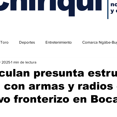
no
y 
 Toro
Deportes
Entretenimiento
Comarca Ngäbe-Bu
v 2025
1 min de lectura
culan presunta estr
 con armas y radios
vo fronterizo en Boc