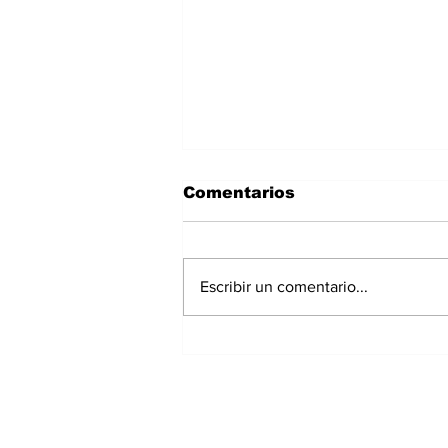
Comentarios
Escribir un comentario...
Exrepresentante de
Chiriquí irá a prisión
preventiva por
investigación de
presunto peculado;
extesorera recibe