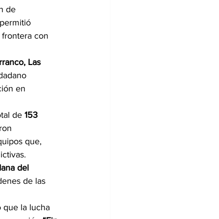
n de 
 permitió 
frontera con 
rranco, Las 
udadano 
ión en 
otal de 
153 
ron 
quipos que, 
ctivas.
ana del 
denes de las 
ó que la lucha 