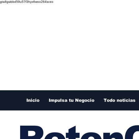
gta8gwbbd59u57f3hyx6woo264sceo
Inicio
Impulsa tu Negocio
Todo noticias
RetenC