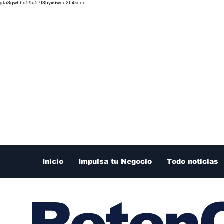
gta8gwbbd59u57f3hyx6woo264sceo
Inicio
Impulsa tu Negocio
Todo noticias
RetenC