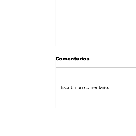
Comentarios
Escribir un comentario...
Panamá registra 348
homicidios hasta julio
de 2026; Chiriquí
acumula 15 casos