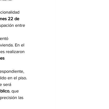
acionalidad 
unes 22 de 
upación entre 
tentó 
vienda. En el 
nes realizaron 
res 
rrespondiente, 
ido en el piso.
e será 
blico
, que 
precisión las 