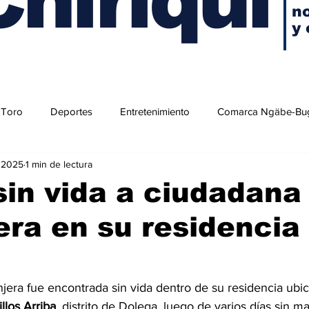
no
y 
 Toro
Deportes
Entretenimiento
Comarca Ngäbe-Bu
 2025
1 min de lectura
sin vida a ciudadana
era en su residencia
jera fue encontrada sin vida dentro de su residencia ubic
illos Arriba
, distrito de Dolega, luego de varios días sin m