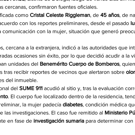
 cercanas, confirmaron fuentes oficiales.
tificada como 
Cristal Celeste Riggleman
, de 
45 años
, de n
cuerdo con los reportes preliminares, desde el pasado 
l
ía comunicación con la mujer, situación que generó preoc
 cercana a la extranjera, indicó a las autoridades que in
adas ocasiones sin éxito, por lo que decidió acudir a la vi
ban unidades del 
Benemérito Cuerpo de Bomberos
, quie
es tras recibir reportes de vecinos que alertaron sobre 
olo
es del inmueble.
onal del 
SUME 911
 acudió al sitio y, tras la evaluación co
ento
. El cuerpo fue localizado dentro de la residencia, tend
eliminar, la mujer padecía 
diabetes
, condición médica qu
 las investigaciones. El caso fue remitido al 
Ministerio Pú
te en fase de 
investigación sumaria
 para determinar con 