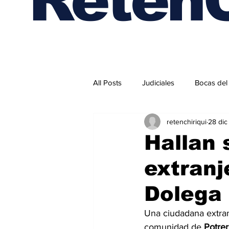
All Posts
Judiciales
Bocas del
retenchiriqui
28 dic
Internacionales
Hallan 
extranj
Dolega
Una ciudadana extran
comunidad de 
Potrer