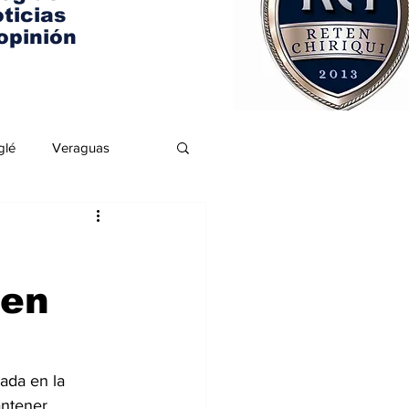
ticias
opinión
glé
Veraguas
 en
ada en la 
antener 