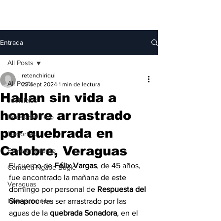
Entrada
All Posts
retenchiriqui
All Posts
23 sept 2024
1 min de lectura
Hallan sin vida a
Judiciales
hombre arrastrado
Bocas del Toro
por quebrada en
Deportes
Calobre, Veraguas
Entretenimiento
El cuerpo de 
Félix Vargas
, de 45 años, 
Comarca Ngäbe-Buglé
fue encontrado la mañana de este 
Veraguas
domingo por personal de 
Respuesta del 
Internacionales
Sinaproc
 tras ser arrastrado por las 
aguas de la 
quebrada Sonadora
, en el 