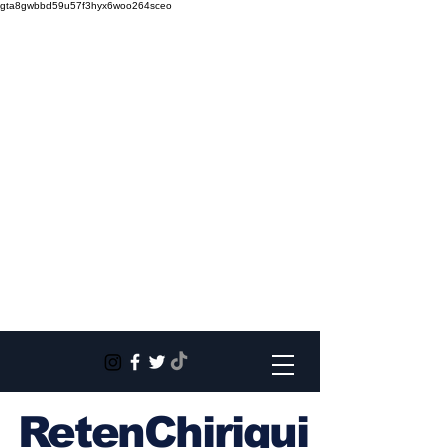
gta8gwbbd59u57f3hyx6woo264sceo
RetenChiriqui