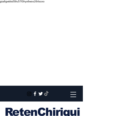
gta8gwbbd59u57f3hyx6woo264sceo
RetenChiriqui