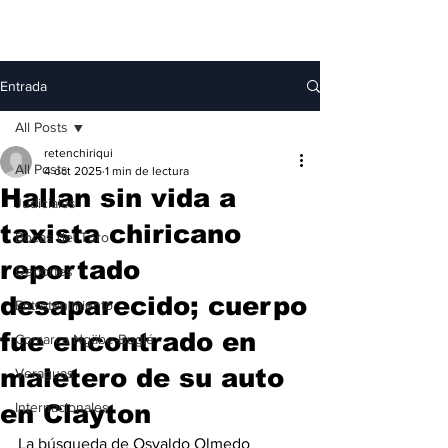
Entrada
All Posts
retenchiriqui
All Posts
4 oct 2025
1 min de lectura
Hallan sin vida a
Judiciales
taxista chiricano
Bocas del Toro
reportado
Deportes
desaparecido; cuerpo
Entretenimiento
fue encontrado en
Comarca Ngäbe-Buglé
maletero de su auto
Veraguas
en Clayton
Internacionales
La búsqueda de Osvaldo Olmedo 