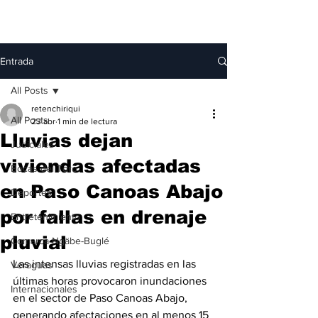
Entrada
All Posts
retenchiriqui
All Posts
23 abr
1 min de lectura
Lluvias dejan
Judiciales
viviendas afectadas
Bocas del Toro
en Paso Canoas Abajo
Deportes
por fallas en drenaje
Entretenimiento
pluvial
Comarca Ngäbe-Buglé
Las intensas lluvias registradas en las 
Veraguas
últimas horas provocaron inundaciones 
Internacionales
en el sector de Paso Canoas Abajo, 
generando afectaciones en al menos 15 