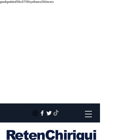
gta8gwbbd59u57f3hyx6woo264sceo
RetenChiriqui